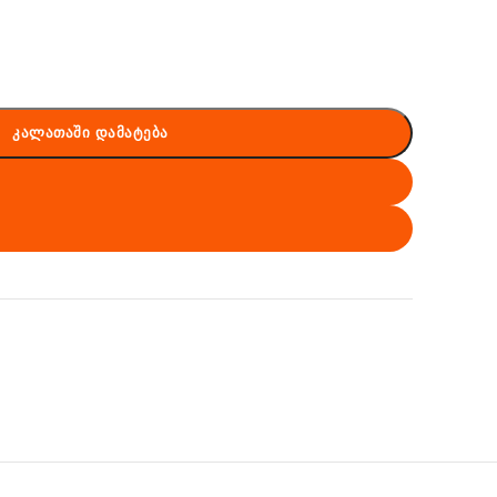
ᲙᲐᲚᲐᲗᲐᲨᲘ ᲓᲐᲛᲐᲢᲔᲑᲐ