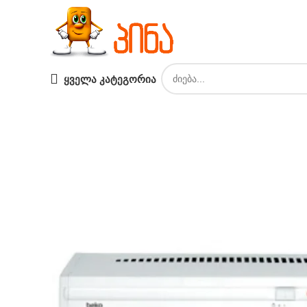
ᲧᲕᲔᲚᲐ ᲙᲐᲢᲔᲒᲝᲠᲘᲐ