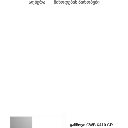
ᲐᲦᲬᲔᲠᲐ
ᲛᲘᲬᲝᲓᲔᲑᲘᲡ ᲞᲘᲠᲝᲑᲔᲑᲘ
გამწოვი CWB 6410 CR