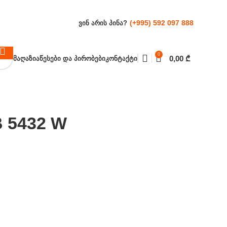
(+995) 592 097 888
ᲕᲘᲜ ᲐᲠᲘᲡ ᲞᲘᲜᲐ?
0
0,00
₾
ᲛᲐᲦᲐᲖᲘᲐ
ᲬᲔᲡᲔᲑᲘ ᲓᲐ ᲞᲘᲠᲝᲑᲔᲑᲘ
ᲙᲝᲜᲢᲐᲥᲢᲘ
 5432 W