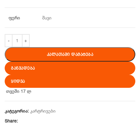
ფერი
შავი
ᲙᲐᲚᲐᲗᲐᲨᲘ ᲓᲐᲛᲐᲢᲔᲑᲐ
ᲒᲐᲜᲕᲐᲓᲔᲑᲐ
ᲧᲘᲓᲕᲐ
თვეში 17 ლ
კატეგორია:
კარტრიჯები
Share: