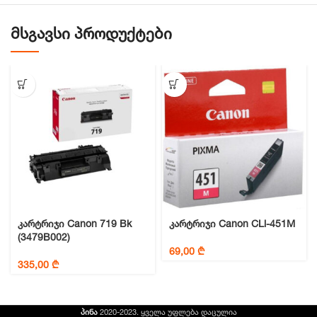
ᲛᲡᲒᲐᲕᲡᲘ ᲞᲠᲝᲓᲣᲥᲢᲔᲑᲘ
კარტრიჯი Canon 719 Bk
კარტრიჯი Canon CLi-451M
(3479B002)
69,00
₾
335,00
₾
პინა
2020-2023. ყველა უფლება დაცულია