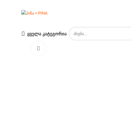
ᲧᲕᲔᲚᲐ ᲙᲐᲢᲔᲒᲝᲠᲘᲐ
Click to enlarge