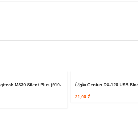
gitech M330 Silent Plus (910-
მაუსი Genius DX-120 USB Bla
21,00
₾
₾