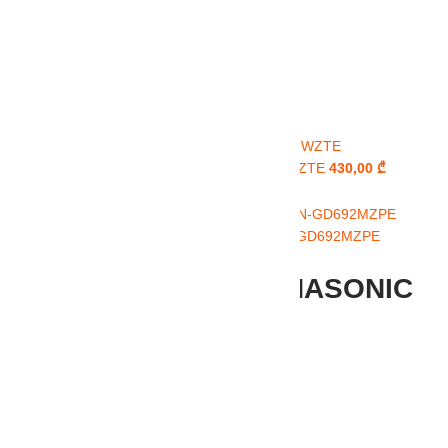
მიკროტალღური PANASONIC NN-GM342WZTE
430,00
₾
Back to products
მიკროტალღური ღუმელი PANASONIC NN-GD692MZPE
778,00
₾
მიკროტალღური PANASONIC
NN-GM231WZTE
361,00
₾
მართვის ტიპი: მექანიკური
მიკროტალღურის სიმძლავრე: 700 W