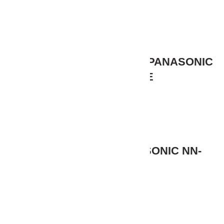
მიკროტალღური ღუმელი PANASONIC
NN-CD565BZPE
1,073,00
₾
მიკროტალღური PANASONIC NN-
GM342WZTE
430,00
₾