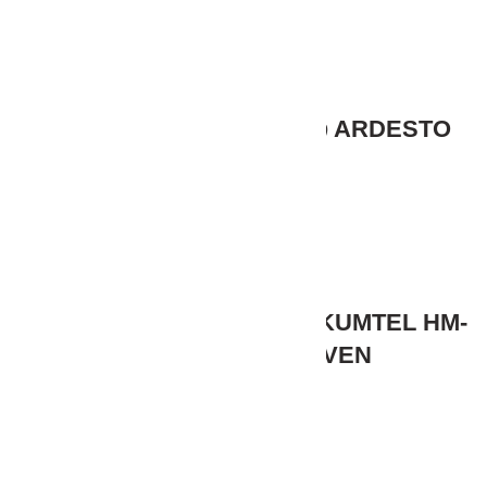
307,00
₾
მიკროტალღური ღუმელი ARDESTO
GO-S725W
260,00
₾
მიკროტალღური ღუმელი KUMTEL HM-
03 MICROWAVE OVEN
238,00
₾