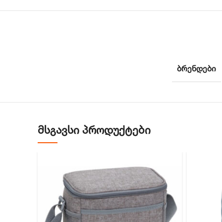
ᲑᲠᲔᲜᲓᲔᲑᲘ
ᲛᲡᲒᲐᲕᲡᲘ ᲞᲠᲝᲓᲣᲥᲢᲔᲑᲘ