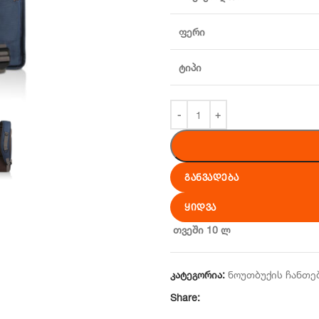
ფერი
ტიპი
ᲒᲐᲜᲕᲐᲓᲔᲑᲐ
ᲧᲘᲓᲕᲐ
თვეში 10 ლ
კატეგორია:
ნოუთბუქის ჩანთე
Share: