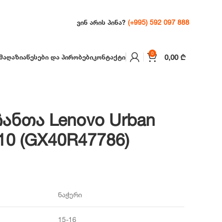
(+995) 592 097 888
ᲕᲘᲜ ᲐᲠᲘᲡ ᲞᲘᲜᲐ?
0
0,00
₾
ᲛᲐᲦᲐᲖᲘᲐ
ᲬᲔᲡᲔᲑᲘ ᲓᲐ ᲞᲘᲠᲝᲑᲔᲑᲘ
ᲙᲝᲜᲢᲐᲥᲢᲘ
ანთა Lenovo Urban
10 (GX40R47786)
ნაჭერი
15-16