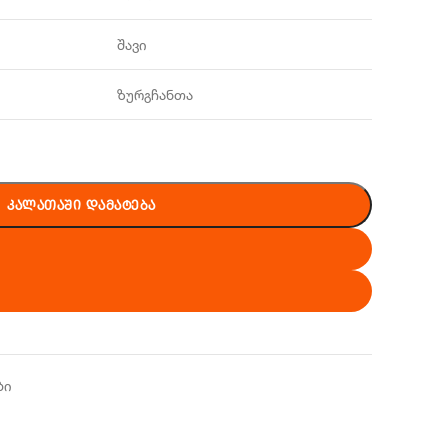
შავი
ზურგჩანთა
ᲙᲐᲚᲐᲗᲐᲨᲘ ᲓᲐᲛᲐᲢᲔᲑᲐ
ბი