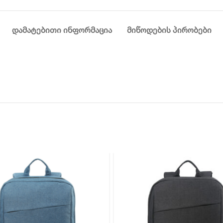
ᲓᲐᲛᲐᲢᲔᲑᲘᲗᲘ ᲘᲜᲤᲝᲠᲛᲐᲪᲘᲐ
ᲛᲘᲬᲝᲓᲔᲑᲘᲡ ᲞᲘᲠᲝᲑᲔᲑᲘ