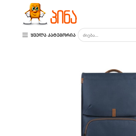
ᲧᲕᲔᲚᲐ ᲙᲐᲢᲔᲒᲝᲠᲘᲐ