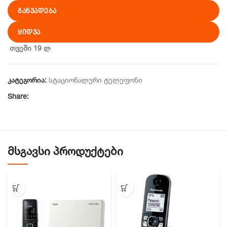
ᲒᲐᲜᲕᲐᲓᲔᲑᲐ
ᲧᲘᲓᲕᲐ
თვეში 19 ლ
კატეგორია:
სტაციონალური ტელეფონი
Share:
ᲛᲡᲒᲐᲕᲡᲘ ᲞᲠᲝᲓᲣᲥᲢᲔᲑᲘ