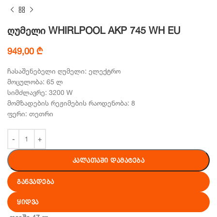
ღუმელი WHIRLPOOL AKP 745 WH EU
949,00
₾
ჩასაშენებელი ღუმელი: ელექტრო
მოცულობა: 65 ლ
სიმძლავრე: 3200 W
მომზადების რეჟიმების რაოდენობა: 8
ფერი: თეთრი
ᲙᲐᲚᲐᲗᲐᲨᲘ ᲓᲐᲛᲐᲢᲔᲑᲐ
ᲒᲐᲜᲕᲐᲓᲔᲑᲐ
ᲧᲘᲓᲕᲐ