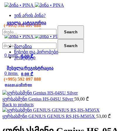
ვინ არის პინა?
ᲧᲕᲔᲚᲐ ᲙᲐᲢᲔᲒᲝᲠᲘᲐ
(+995) 592 097 888
ᲧᲕᲔᲚᲐ ᲙᲐᲢᲔᲒᲝᲠᲘᲐ
Search
Search
მაღაზია
წესები და პირობები
0
items
0,00
₾
კონტაქტი
ᲨᲔᲡᲕᲚᲐ/ᲠᲔᲒᲘᲡᲢᲠᲐᲪᲘᲐ
Click to enlarge
0
items
0,00
₾
(+995) 592 097 888
დაგვიკავშირდი
ყურსასმენი Genius HS-04SU Silver
59,00
₾
Back to products
ყურსასმენი GENIUS GENIUS RS,HS-M505X
53,00
₾