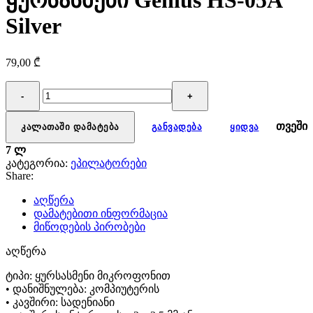
ყურსასმენი Genius HS-05A
Silver
79,00
₾
რაოდენობა:
ყურსასმენი
Genius
HS-
თვეში
კალათაში დამატება
განვადება
ყიდვა
05A
7 ლ
Silver
კატეგორია:
ეპილატორები
Share:
აღწერა
დამატებითი ინფორმაცია
მიწოდების პირობები
აღწერა
ტიპი: ყურსასმენი მიკროფონით
• დანიშნულება: კომპიუტერის
• კავშირი: სადენიანი