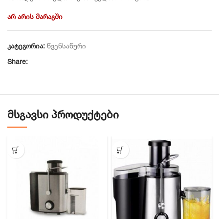
არ არის მარაგში
კატეგორია:
წვენსაწური
Share:
ᲛᲡᲒᲐᲕᲡᲘ ᲞᲠᲝᲓᲣᲥᲢᲔᲑᲘ