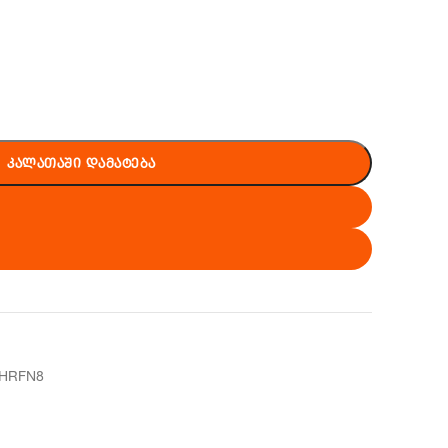
ᲙᲐᲚᲐᲗᲐᲨᲘ ᲓᲐᲛᲐᲢᲔᲑᲐ
8HRFN8