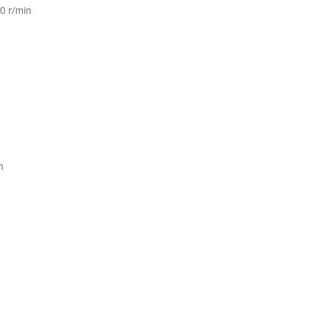
 r/min
n