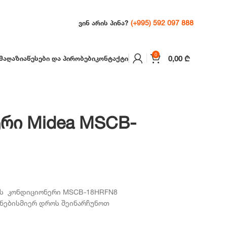
(+995) 592 097 888
ᲕᲘᲜ ᲐᲠᲘᲡ ᲞᲘᲜᲐ?
0
0,00
₾
ᲛᲐᲦᲐᲖᲘᲐ
ᲬᲔᲡᲔᲑᲘ ᲓᲐ ᲞᲘᲠᲝᲑᲔᲑᲘ
ᲙᲝᲜᲢᲐᲥᲢᲘ
რი Midea MSCB-
Current
price
ის კონდიციონერი MSCB-18HRFN8
is:
ნებისმიერ დროს შეინარჩუნოთ
.
2,199,00 ₾.