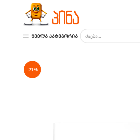
ᲧᲕᲔᲚᲐ ᲙᲐᲢᲔᲒᲝᲠᲘᲐ
-21%