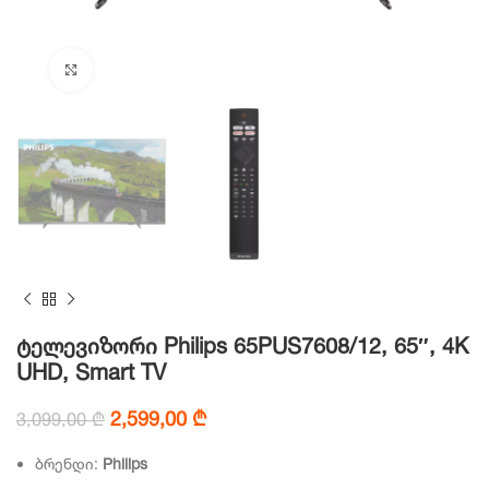
Click to enlarge
ტელევიზორი Philips 65PUS7608/12, 65″, 4K
UHD, Smart TV
Original
Current
2,599,00
₾
3,099,00
₾
price
price
was:
is:
ბრენდი:
Philips
3,099,00 ₾.
2,599,00 ₾.