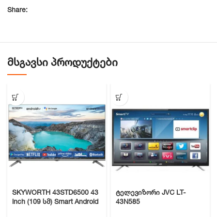
Share:
ᲛᲡᲒᲐᲕᲡᲘ ᲞᲠᲝᲓᲣᲥᲢᲔᲑᲘ
SKYWORTH 43STD6500 43
ტელევიზორი JVC LT-
inch (109 სმ) Smart Android
43N585